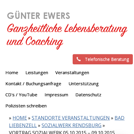
Telefonische Beratung
Home
Leistungen
Veranstaltungen
Kontakt / Buchungsanfrage
Unterstützung
CD's / YouTube
Impressum
Datenschutz
Polizisten schreiben
»
HOME
»
STANDORTE VERANSTALTUNGEN
»
BAD
LIEBENZELL
»
SOZIALWERK RENDSBURG
»
VORTRAG SOZIALWERK 05.10.2015 – 09.10.2015