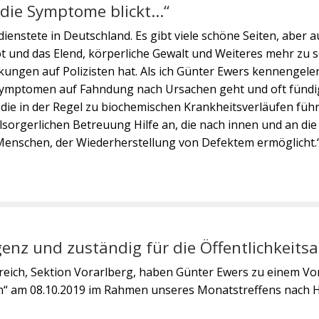
r die Symptome blickt…“
dienstete in Deutschland. Es gibt viele schöne Seiten, aber au
ot und das Elend, körperliche Gewalt und Weiteres mehr zu s
kungen auf Polizisten hat. Als ich Günter Ewers kennengelern
mptomen auf Fahndung nach Ursachen geht und oft fündig w
ie in der Regel zu biochemischen Krankheitsverläufen führ
orgerlichen Betreuung Hilfe an, die nach innen und an die 
Menschen, der Wiederherstellung von Defektem ermöglicht.
nz und zuständig für die Öffentlichkeitsa
terreich, Sektion Vorarlberg, haben Günter Ewers zu einem V
n“ am 08.10.2019 im Rahmen unseres Monatstreffens nach Hö