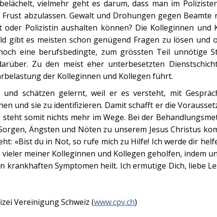
belächelt, vielmehr geht es darum, dass man im Poliziste
n Frust abzulassen. Gewalt und Drohungen gegen Beamte n
st oder Polizistin aushalten können? Die Kolleginnen und 
eld gibt es meisten schon genügend Fragen zu lösen und o
 noch eine berufsbedingte, zum grössten Teil unnötige 
darüber. Zu den meist eher unterbesetzten Dienstschic
belastung der Kolleginnen und Kollegen führt.
 und schätzen gelernt, weil er es versteht, mit Gesprä
 und sie zu identifizieren. Damit schafft er die Vorausse
 steht somit nichts mehr im Wege. Bei der Behandlungsmet
n Sorgen, Ängsten und Nöten zu unserem Jesus Christus komm
ht: «Bist du in Not, so rufe mich zu Hilfe! Ich werde dir helf
 vieler meiner Kolleginnen und Kollegen geholfen, indem un
n krankhaften Symptomen heilt. Ich ermutige Dich, liebe L
lizei Vereinigung Schweiz (
www.cpv.ch
)