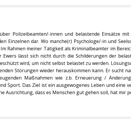
er Polizeibeamten/-innen und belastende Einsätze mit S
n Einzelnen dar. Wo manche(r) Psychologe/-in und Seelsor
n. Im Rahmen meiner Tätigkeit als Kriminalbeamter im Berei
wers lässt sich nicht durch die Schilderungen der belast
schützt wird, um nicht selbst belastet zu werden. Lösungsori
astenden Störungen wieder herauskommen kann. Er sucht 
beugenden Maßnahmen wie z.b. Erneuerung / Änderun
 Sport. Das Ziel ist ein ausgewogenes Leben und eine ve
ine Ausrichtung, dass es Menschen gut gehen soll, hat mir p